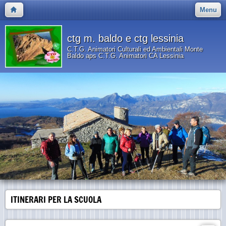
Menu
ctg m. baldo e ctg lessinia
C.T.G. Animatori Culturali ed Ambientali Monte
Baldo aps C.T.G. Animatori CA Lessinia
ITINERARI PER LA SCUOLA